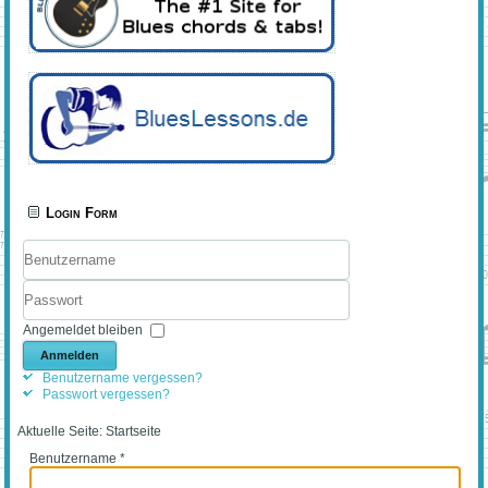
Login Form
Benutzername
Passwort
Angemeldet bleiben
Anmelden
Benutzername vergessen?
Passwort vergessen?
Aktuelle Seite:
Startseite
Benutzername
*